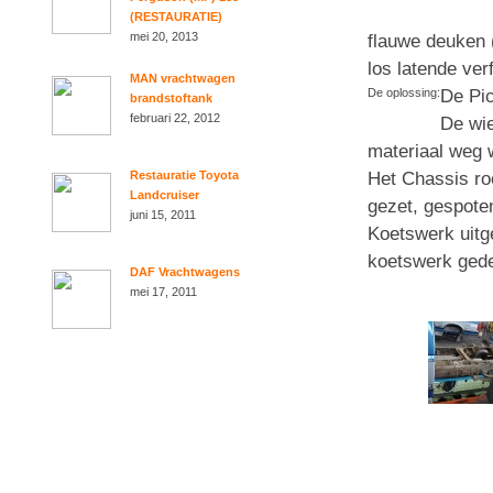
(RESTAURATIE)
mei 20, 2013
flauwe deuken 
los latende ver
MAN vrachtwagen
De Pi
De oplossing:
brandstoftank
februari 22, 2012
De wie
materiaal weg w
Het Chassis ro
Restauratie Toyota
Landcruiser
gezet, gespote
juni 15, 2011
Koetswerk uitg
koetswerk gede
DAF Vrachtwagens
mei 17, 2011