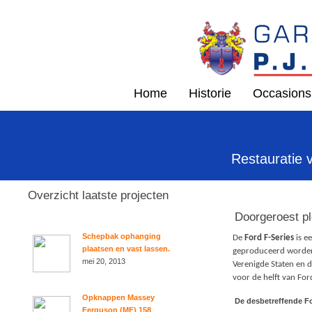
Home
Historie
Occasions
Restauratie 
Overzicht laatste projecten
Doorgeroest pl
Schepbak ophanging
De
Ford F-Series
is e
plaatsen en vast lassen.
geproduceerd worden.
mei 20, 2013
Verenigde Staten en d
voor de helft van Ford
Opknappen Massey
De desbetreffende F
Ferguson (MF) 158