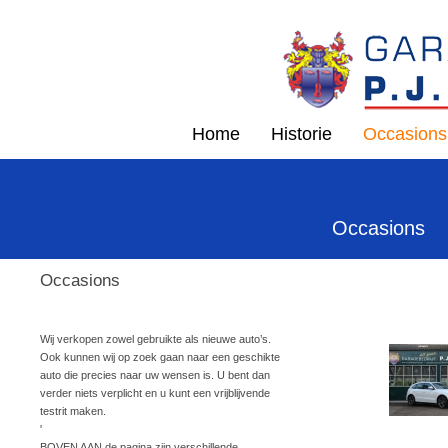
Home
Historie
Occasions
Occasions
Occasions
Wij verkopen zowel gebruikte als nieuwe auto’s.
Ook kunnen wij op zoek gaan naar een geschikte
auto die precies naar uw wensen is. U bent dan
verder niets verplicht en u kunt een vrijblijvende
testrit maken.
'
BOVEN AAN de pagina zijn verschillende